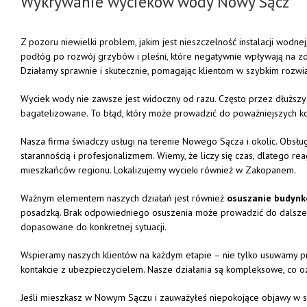
Wykrywanie
wycieków
wody
Nowy
Sącz
Z
pozoru
niewielki
problem,
jakim
jest
nieszczelność
instalacji
wodnej
podłóg
po
rozwój
grzybów
i
pleśni,
które
negatywnie
wpływają
na
z
Działamy
sprawnie
i
skutecznie,
pomagając
klientom
w
szybkim
rozwi
Wyciek
wody
nie
zawsze
jest
widoczny
od
razu.
Często
przez
dłuższ
bagatelizowane.
To
błąd,
który
może
prowadzić
do
poważniejszych
k
Nasza
firma
świadczy
usługi
na
terenie
Nowego
Sącza
i
okolic.
Obsłu
starannością
i
profesjonalizmem.
Wiemy,
że
liczy
się
czas,
dlatego
re
mieszkańców
regionu. Lokalizujemy wycieki również w
Zakopanem
.
Ważnym
elementem
naszych
działań
jest
również
osuszanie
budynk
posadzką.
Brak
odpowiedniego
osuszenia
może
prowadzić
do
dalsz
dopasowane
do
konkretnej
sytuacji.
Wspieramy
naszych
klientów
na
każdym
etapie –
nie
tylko
usuwamy
p
kontakcie
z
ubezpieczycielem.
Nasze
działania
są
kompleksowe,
co
o
Jeśli
mieszkasz
w
Nowym
Sączu
i
zauważyłeś
niepokojące
objawy
w