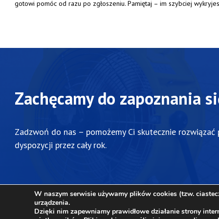
gotowi
pomóc
od
razu
po
zgłoszeniu.
Pamiętaj –
im
szybciej
wykryje
Zachęcamy do zapoznania si
Zadzwoń
do
nas –
pomożemy
Ci
skutecznie
rozwiązać
dyspozycji
przez
cały
rok.
W naszym serwisie używamy plików cookies (tzw. ciastecze
urządzenia.
Dzięki nim zapewniamy prawidłowe działanie strony intern