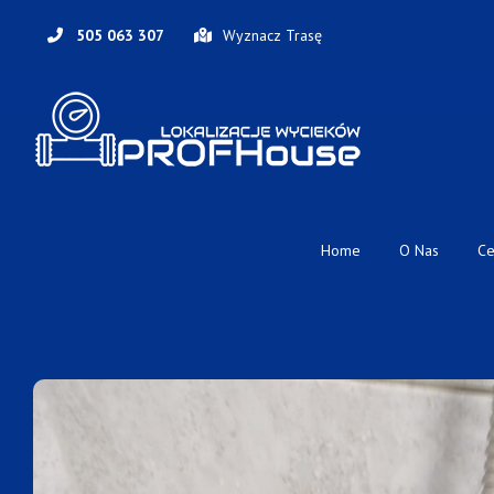
Skip
to
505 063 307
Wyznacz Trasę
content
Home
O Nas
Ce