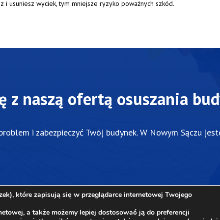
sz
i
usuniesz
wyciek,
tym
mniejsze
ryzyko
poważnych
szkód.
ę z naszą ofertą osuszania bu
problem
i
zabezpieczyć
Twój
budynek.
W
Nowym
Sączu
jes
k), które zapisują się w przeglądarce internetowej Twojego
etowej, a także możemy lepiej dostosować ją do preferencji