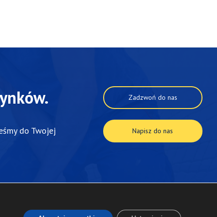
dynków.
Zadzwoń do nas
teśmy
do
Twojej
Napisz do nas