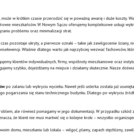
,
może
w
krótkim
czasie
przerodzić
się
w
poważną
awarię
i
duże
koszty.
W
drowie
mieszkańców.
W
Nowym
Sączu
oferujemy
kompleksowe
usługi
wyk
ązaniu
problemu
oraz
minimalizacji
strat.
y
czas
pozostaje
ukryty,
a
pierwsze
oznaki –
takie
jak
zawilgocenie
ściany,
n
onsekwencji.
Właśnie
dlatego
warto
jak
najszybciej
wezwać
fachowców,
któ
gujemy
klientów
indywidualnych,
firmy,
wspólnoty
mieszkaniowe
oraz
instyt
agujemy
szybko,
dojeżdżamy
na
miejsce
i
działamy
skutecznie.
Nasze
doświ
ów
po
zalaniu
lub
wykryciu
wycieku.
Nawet
jeśli
usterka
została
już
usunięt
ego
pogarszania
się
stanu
technicznego
budynku.
Dlatego
po
wykryciu
źród
roblem,
ale
również
pomagamy
w
jego
dokumentacji.
W
przypadku
szkód
znacza,
że
klient
nie
musi
martwić
się
o
kolejne
kroki –
wszystko
organizuj
swoim
domu,
mieszkaniu
lub
lokalu –
wilgoć,
plamy,
zapach
stęchlizny,
zawi