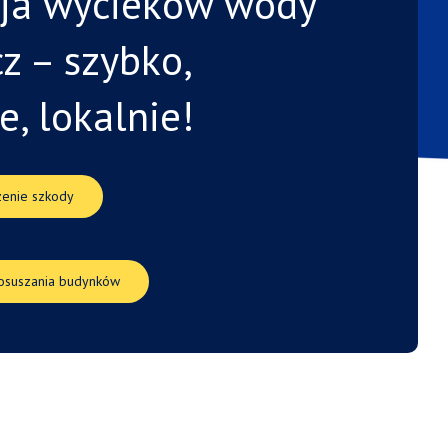
cja
wycieków
wody
cz –
szybko,
ie,
lokalnie!
enie szkody
 osuszania budynków