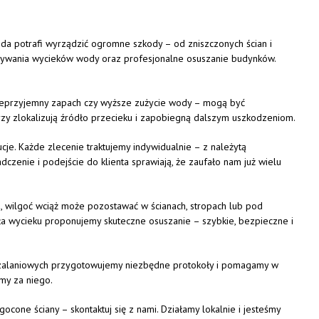
oda
potrafi
wyrządzić
ogromne
szkody –
od
zniszczonych
ścian
i
rywania
wycieków
wody
oraz
profesjonalne
osuszanie
budynków.
ieprzyjemny
zapach
czy
wyższe
zużycie
wody –
mogą
być
rzy
zlokalizują
źródło
przecieku
i
zapobiegną
dalszym
uszkodzeniom.
ucje.
Każde
zlecenie
traktujemy
indywidualnie –
z
należytą
adczenie
i
podejście
do
klienta
sprawiają,
że
zaufało
nam
już
wielu
a,
wilgoć
wciąż
może
pozostawać
w
ścianach,
stropach
lub
pod
ła
wycieku
proponujemy
skuteczne
osuszanie –
szybkie,
bezpieczne
i
zalaniowych
przygotowujemy
niezbędne
protokoły
i
pomagamy
w
emy
za
niego.
lgocone
ściany –
skontaktuj
się
z
nami.
Działamy
lokalnie
i
jesteśmy