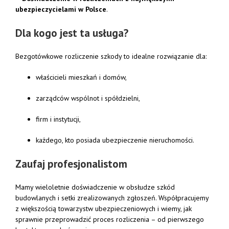
ubezpieczycielami
w
Polsce
.
Dla
kogo
jest
ta
usługa?
Bezgotówkowe
rozliczenie
szkody
to
idealne
rozwiązanie
dla:
właścicieli
mieszkań
i
domów,
zarządców
wspólnot
i
spółdzielni,
firm
i
instytucji,
każdego,
kto
posiada
ubezpieczenie
nieruchomości.
Zaufaj
profesjonalistom
Mamy
wieloletnie
doświadczenie
w
obsłudze
szkód
budowlanych
i
setki
zrealizowanych
zgłoszeń.
Współpracujemy
z
większością
towarzystw
ubezpieczeniowych
i
wiemy,
jak
sprawnie
przeprowadzić
proces
rozliczenia –
od
pierwszego