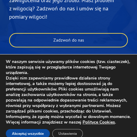
zawilgocenia oraz jego źródło. Masz problem
z wilgocią? Zadzwoń do nas i umów się na
pomiary wilgoci!
Zadzwoń do nas
Napisz do nas
W naszym serwisie używamy plików cookies (tzw. ciasteczek),
które zapisują się w przeglądarce internetowej Twojego
urządzenia.
Dzięki nim zapewniamy prawidłowe działanie strony
internetowej, a także możemy lepiej dostosować ją do
preferencji użytkowników. Pliki cookies umożliwiają nam
analizę zachowania użytkowników na stronie, a także
pozwalają na odpowiednie dopasowanie treści reklamowych,
Copyright © 2022 PROFHOUSE - Lokalizacja wycieków Kraków -
również przy współpracy z wybranymi partnerami. Możesz
Osuszanie budynków - Termowizja |
Wykonanie: CashCode
|
zarządzać plikami cookies, przechodząc do Ustawień.
Polityka prywatności
|
Polityka Cookies
Informujemy, że zgodę można wycofać w dowolnym momencie.
Więcej informacji znajdziesz w naszej
Polityce Cookies
.
YouTube
Instagram
Twitter
Facebook
Akceptuj wszystkie
Ustawienia