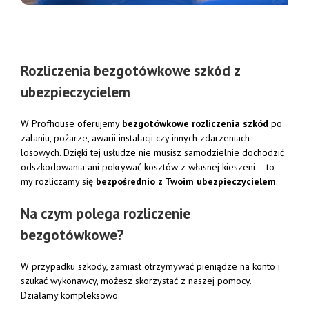
Rozliczenia
bezgotówkowe
szkód
z
ubezpieczycielem
W
Profhouse
oferujemy
bezgotówkowe
rozliczenia
szkód
po
zalaniu,
pożarze,
awarii
instalacji
czy
innych
zdarzeniach
losowych.
Dzięki
tej
usłudze
nie
musisz
samodzielnie
dochodzić
odszkodowania
ani
pokrywać
kosztów
z
własnej
kieszeni –
to
my
rozliczamy
się
bezpośrednio
z
Twoim
ubezpieczycielem
.
Na
czym
polega
rozliczenie
bezgotówkowe?
W
przypadku
szkody,
zamiast
otrzymywać
pieniądze
na
konto
i
szukać
wykonawcy,
możesz
skorzystać
z
naszej
pomocy.
Działamy
kompleksowo: