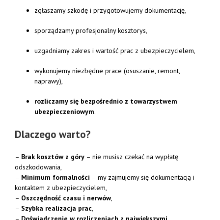
zgłaszamy
szkodę
i
przygotowujemy
dokumentację,
sporządzamy
profesjonalny
kosztorys,
uzgadniamy
zakres
i
wartość
prac
z
ubezpieczycielem,
wykonujemy
niezbędne
prace (
osuszanie,
remont,
naprawy),
rozliczamy
się
bezpośrednio
z
towarzystwem
ubezpieczeniowym
.
Dlaczego
warto?
–
Brak
kosztów
z
góry
–
nie
musisz
czekać
na
wypłatę
odszkodowania,
–
Minimum
formalności
–
my
zajmujemy
się
dokumentacją
i
kontaktem
z
ubezpieczycielem,
–
Oszczędność
czasu
i
nerwów
,
–
Szybka
realizacja
prac
,
–
Doświadczenie
w
rozliczeniach
z
największymi