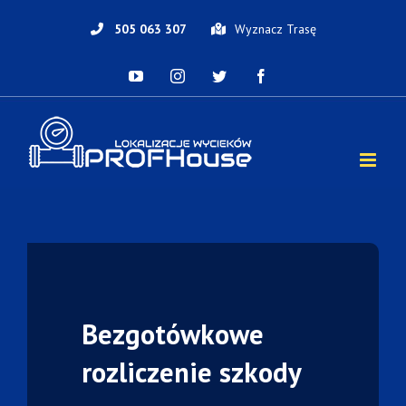
Skip
to
505 063 307
Wyznacz Trasę
content
YouTube
Instagram
Twitter
Facebook
Bezgotówkowe
rozliczenie
szkody