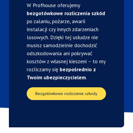
W
Profhouse
oferujemy
bezgotówkowe
rozliczenia
szkód
po
zalaniu,
pożarze,
awarii
instalacji
czy
innych
zdarzeniach
losowych.
Dzięki
tej
usłudze
nie
musisz
samodzielnie
dochodzić
odszkodowania
ani
pokrywać
kosztów
z
własnej
kieszeni –
to
my
rozliczamy
się
bezpośrednio
z
Twoim
ubezpieczycielem
.
Bezgotówkowe rozliczenie szkody