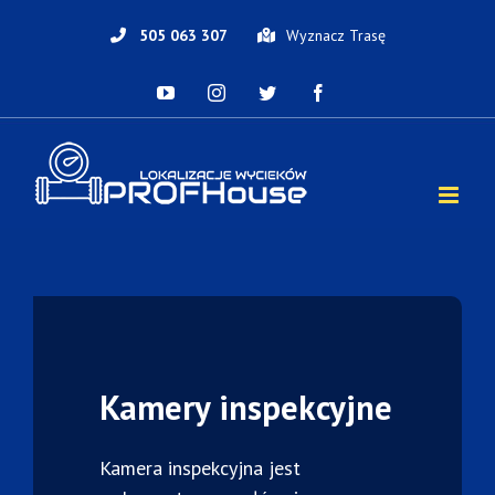
Skip
to
505 063 307
Wyznacz Trasę
content
YouTube
Instagram
Twitter
Facebook
Kamery inspekcyjne
Kamera inspekcyjna jest