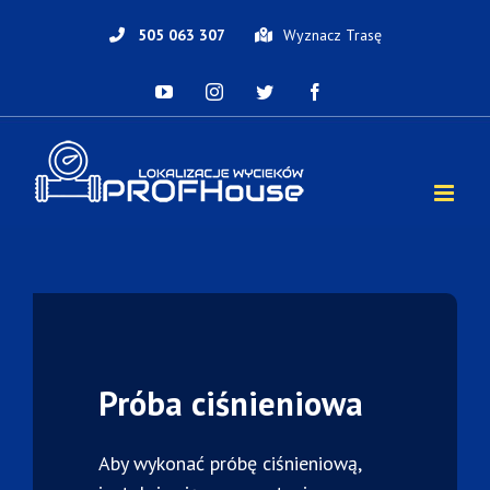
Skip
to
505 063 307
Wyznacz Trasę
content
YouTube
Instagram
Twitter
Facebook
Próba ciśnieniowa
Aby wykonać próbę ciśnieniową,