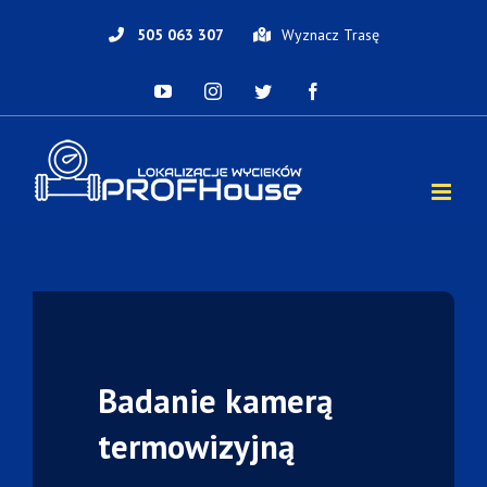
Skip
to
505 063 307
Wyznacz Trasę
content
YouTube
Instagram
Twitter
Facebook
Badanie kamerą
termowizyjną