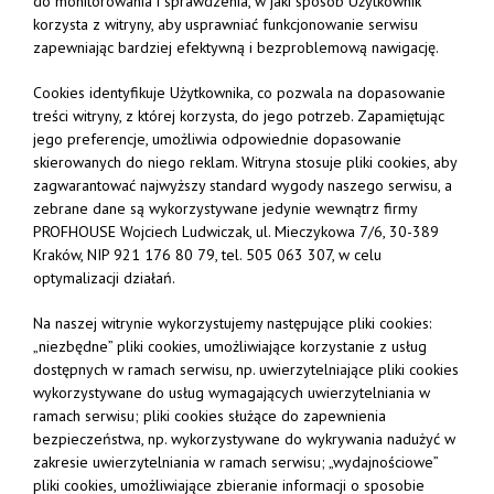
do monitorowania i sprawdzenia, w jaki sposób Użytkownik
korzysta z witryny, aby usprawniać funkcjonowanie serwisu
zapewniając bardziej efektywną i bezproblemową nawigację.
Cookies identyfikuje Użytkownika, co pozwala na dopasowanie
treści witryny, z której korzysta, do jego potrzeb. Zapamiętując
jego preferencje, umożliwia odpowiednie dopasowanie
skierowanych do niego reklam. Witryna stosuje pliki cookies, aby
zagwarantować najwyższy standard wygody naszego serwisu, a
zebrane dane są wykorzystywane jedynie wewnątrz firmy
PROFHOUSE Wojciech Ludwiczak, ul. Mieczykowa 7/6, 30-389
Kraków, NIP 921 176 80 79, tel.
505 063 307
, w celu
optymalizacji działań.
Na naszej witrynie wykorzystujemy następujące pliki cookies:
„niezbędne” pliki cookies, umożliwiające korzystanie z usług
dostępnych w ramach serwisu, np. uwierzytelniające pliki cookies
wykorzystywane do usług wymagających uwierzytelniania w
ramach serwisu; pliki cookies służące do zapewnienia
bezpieczeństwa, np. wykorzystywane do wykrywania nadużyć w
zakresie uwierzytelniania w ramach serwisu; „wydajnościowe”
pliki cookies, umożliwiające zbieranie informacji o sposobie