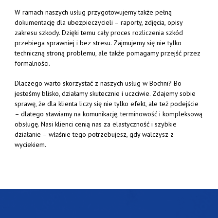
W
ramach
naszych
usług
przygotowujemy
także
pełną
dokumentację
dla
ubezpieczycieli –
raporty,
zdjęcia,
opisy
zakresu
szkody.
Dzięki
temu
cały
proces
rozliczenia
szkód
przebiega
sprawniej
i
bez
stresu.
Zajmujemy
się
nie
tylko
techniczną
stroną
problemu,
ale
także
pomagamy
przejść
przez
formalności.
Dlaczego
warto
skorzystać
z
naszych
usług
w
Bochni?
Bo
jesteśmy
blisko,
działamy
skutecznie
i
uczciwie.
Zdajemy
sobie
sprawę,
że
dla
klienta
liczy
się
nie
tylko
efekt,
ale
też
podejście
–
dlatego
stawiamy
na
komunikację,
terminowość
i
kompleksową
obsługę.
Nasi
klienci
cenią
nas
za
elastyczność
i
szybkie
działanie –
właśnie
tego
potrzebujesz,
gdy
walczysz
z
wyciekiem.