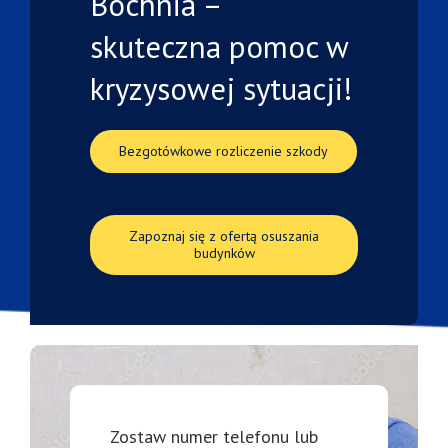
Bochnia –
skuteczna
pomoc
w
kryzysowej
sytuacji!
Bezgotówkowe rozliczenie szkody
Zapoznaj się z ofertą osuszania
budynków
Zostaw numer telefonu lub