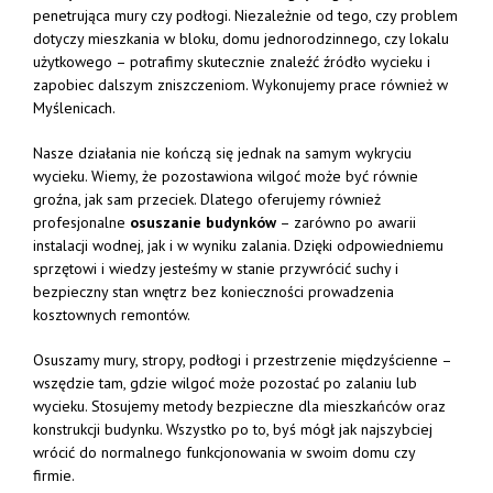
penetrująca
mury
czy
podłogi.
Niezależnie
od
tego,
czy
problem
dotyczy
mieszkania
w
bloku,
domu
jednorodzinnego,
czy
lokalu
użytkowego –
potrafimy
skutecznie
znaleźć
źródło
wycieku
i
zapobiec
dalszym
zniszczeniom. Wykonujemy prace również w
Myślenicach
.
Nasze
działania
nie
kończą
się
jednak
na
samym
wykryciu
wycieku.
Wiemy,
że
pozostawiona
wilgoć
może
być
równie
groźna,
jak
sam
przeciek.
Dlatego
oferujemy
również
profesjonalne
osuszanie
budynków
–
zarówno
po
awarii
instalacji
wodnej,
jak
i
w
wyniku
zalania.
Dzięki
odpowiedniemu
sprzętowi
i
wiedzy
jesteśmy
w
stanie
przywrócić
suchy
i
bezpieczny
stan
wnętrz
bez
konieczności
prowadzenia
kosztownych
remontów.
Osuszamy
mury,
stropy,
podłogi
i
przestrzenie
międzyścienne –
wszędzie
tam,
gdzie
wilgoć
może
pozostać
po
zalaniu
lub
wycieku.
Stosujemy
metody
bezpieczne
dla
mieszkańców
oraz
konstrukcji
budynku.
Wszystko
po
to,
byś
mógł
jak
najszybciej
wrócić
do
normalnego
funkcjonowania
w
swoim
domu
czy
firmie.