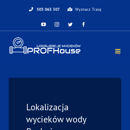
Skip
to
505 063 307
Wyznacz Trasę
content
YouTube
Instagram
Twitter
Facebook
Lokalizacja
wycieków
wody