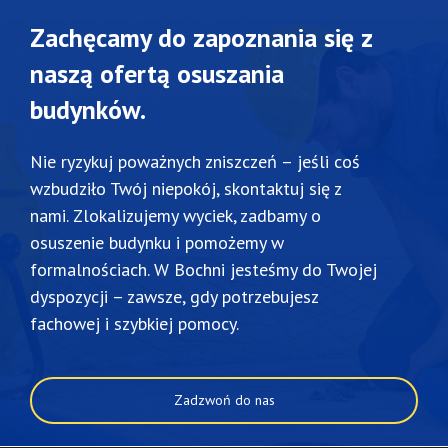
Zachęcamy do zapoznania się z
naszą ofertą osuszania
budynków.
Nie
ryzykuj
poważnych
zniszczeń –
jeśli
coś
wzbudziło
Twój
niepokój,
skontaktuj
się
z
nami.
Zlokalizujemy
wyciek,
zadbamy
o
osuszenie
budynku
i
pomożemy
w
formalnościach.
W
Bochni
jesteśmy
do
Twojej
dyspozycji –
zawsze,
gdy
potrzebujesz
fachowej
i
szybkiej
pomocy.
Zadzwoń do nas