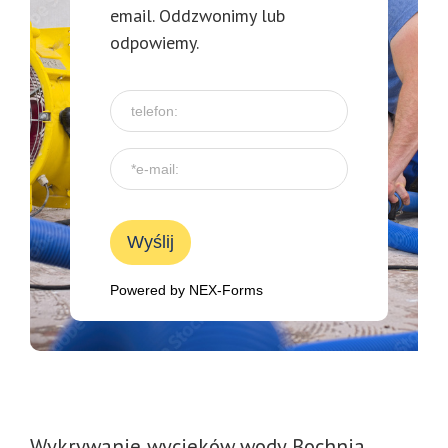
email. Oddzwonimy lub
odpowiemy.
Wyślij
Powered by
NEX-Forms
Wykrywanie
wycieków
wody
Bochnia