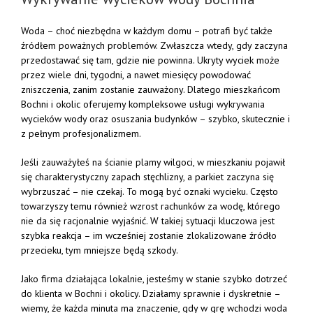
Woda –
choć
niezbędna
w
każdym
domu –
potrafi
być
także
źródłem
poważnych
problemów.
Zwłaszcza
wtedy,
gdy
zaczyna
przedostawać
się
tam,
gdzie
nie
powinna.
Ukryty
wyciek
może
przez
wiele
dni,
tygodni,
a
nawet
miesięcy
powodować
zniszczenia,
zanim
zostanie
zauważony.
Dlatego
mieszkańcom
Bochni
i
okolic
oferujemy
kompleksowe
usługi
wykrywania
wycieków
wody
oraz
osuszania
budynków –
szybko,
skutecznie
i
z
pełnym
profesjonalizmem.
Jeśli
zauważyłeś
na
ścianie
plamy
wilgoci,
w
mieszkaniu
pojawił
się
charakterystyczny
zapach
stęchlizny,
a
parkiet
zaczyna
się
wybrzuszać –
nie
czekaj.
To
mogą
być
oznaki
wycieku.
Często
towarzyszy
temu
również
wzrost
rachunków
za
wodę,
którego
nie
da
się
racjonalnie
wyjaśnić.
W
takiej
sytuacji
kluczowa
jest
szybka
reakcja –
im
wcześniej
zostanie
zlokalizowane
źródło
przecieku,
tym
mniejsze
będą
szkody.
Jako
firma
działająca
lokalnie,
jesteśmy
w
stanie
szybko
dotrzeć
do
klienta
w
Bochni
i
okolicy.
Działamy
sprawnie
i
dyskretnie –
wiemy,
że
każda
minuta
ma
znaczenie,
gdy
w
grę
wchodzi
woda