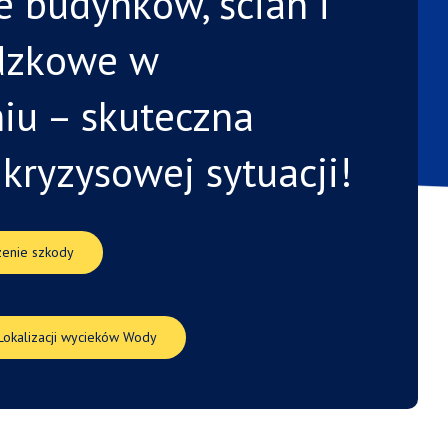
e budynków, ścian i
dzkowe w
iu –
skuteczna
w
kryzysowej
sytuacji!
enie szkody
 Lokalizacji wycieków Wody