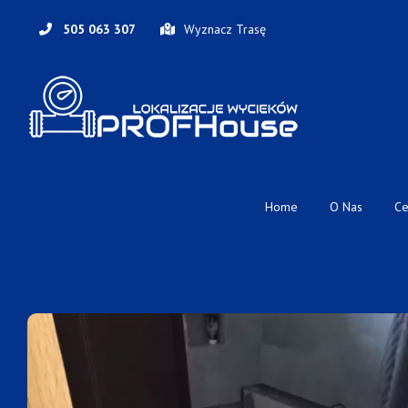
Skip
to
505 063 307
Wyznacz Trasę
content
Home
O Nas
Ce