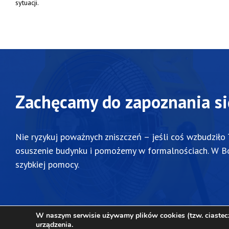
sytuacji.
Zachęcamy do zapoznania si
Nie
ryzykuj
poważnych
zniszczeń –
jeśli
coś
wzbudziło
osuszenie
budynku
i
pomożemy
w
formalnościach.
W
B
szybkiej
pomocy.
W naszym serwisie używamy plików cookies (tzw. ciastecze
urządzenia.