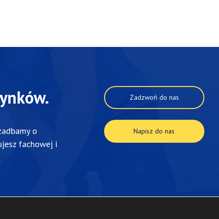
dynków.
Zadzwoń do nas
zadbamy
o
Napisz do nas
ujesz
fachowej
i