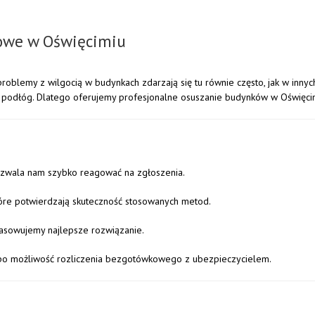
kowe w Oświęcimiu
roblemy z wilgocią w budynkach zdarzają się tu równie często, jak w innych 
podłóg. Dlatego oferujemy profesjonalne osuszanie budynków w Oświęcimiu
pozwala nam szybko reagować na zgłoszenia.
tóre potwierdzają skuteczność stosowanych metod.
asowujemy najlepsze rozwiązanie.
ż po możliwość rozliczenia bezgotówkowego z ubezpieczycielem.