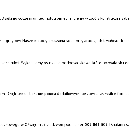
 Dzięki nowoczesnym technologiom eliminujemy wilgoć z konstrukcji i za
ni i grzybów. Nasze metody osuszania ścian przywracają ich trwałość i be
nstrukcji. Wykonujemy osuszanie podposadzkowe, które pozwala skuteczn
 Dzięki temu klient nie ponosi dodatkowych kosztów, a wszystkie formaln
posadzkowego w Oświęcimiu? Zadzwoń pod numer
505 063 307
. Działamy s