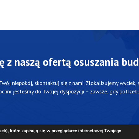
ę z naszą ofertą osuszania bu
Twój
niepokój,
skontaktuj
się
z
nami.
Zlokalizujemy
wyciek,
ochni
jesteśmy
do
Twojej
dyspozycji –
zawsze,
gdy
potrzeb
k), które zapisują się w przeglądarce internetowej Twojego