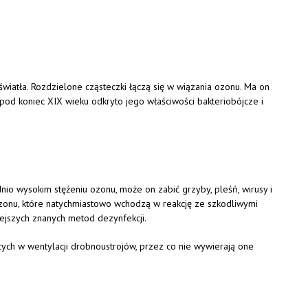
iatła. Rozdzielone cząsteczki łączą się w wiązania ozonu. Ma on
 pod koniec XIX wieku odkryto jego właściwości bakteriobójcze i
nio wysokim stężeniu ozonu, może on zabić grzyby, pleśń, wirusy i
zonu, które natychmiastowo wchodzą w reakcję ze szkodliwymi
niejszych znanych metod dezynfekcji.
ch w wentylacji drobnoustrojów, przez co nie wywierają one