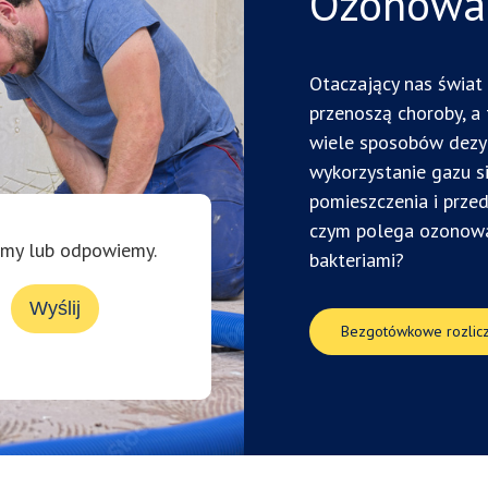
Ozonowa
Otaczający nas świat 
przenoszą choroby, a
wiele sposobów dezyn
wykorzystanie gazu s
pomieszczenia i prze
czym polega ozonowan
imy lub odpowiemy.
bakteriami?
Wyślij
Bezgotówkowe rozlicz