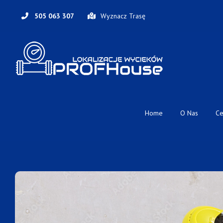
Skip
to
505 063 307
Wyznacz Trasę
content
Home
O Nas
Ce