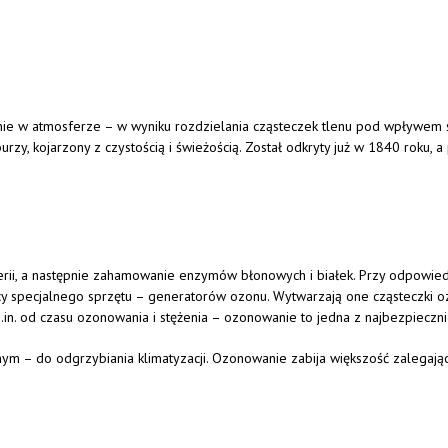
nie w atmosferze – w wyniku rozdzielania cząsteczek tlenu pod wpływem św
zy, kojarzony z czystością i świeżością. Został odkryty już w 1840 roku, a
kterii, a następnie zahamowanie enzymów błonowych i białek. Przy odpowied
 specjalnego sprzętu – generatorów ozonu. Wytwarzają one cząsteczki o
– m.in. od czasu ozonowania i stężenia – ozonowanie to jedna z najbezpiecz
 – do odgrzybiania klimatyzacji. Ozonowanie zabija większość zalegający